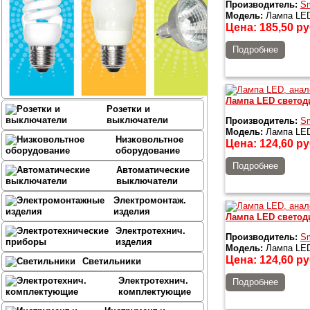
Производитель:
Sm
Модель:
Лампа LED 
И
Цена:
185,50
ру
с
Подробнее
Лампа LED светоди
Розетки и
выключатели
Производитель:
Sm
Модель:
Лампа LED 
Низковольтное
Цена:
124,60
ру
оборудование
Подробнее
Автоматические
выключатели
Электромонтаж.
изделия
Лампа LED светоди
Электротехнич.
Производитель:
Sm
изделия
Модель:
Лампа LED 
Цена:
124,60
ру
Светильники
Электротехнич.
Подробнее
комплектующие