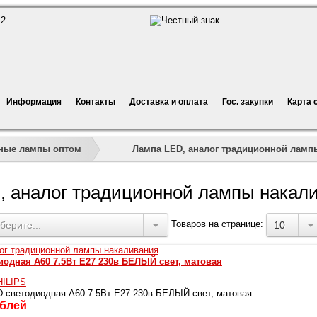
Информация
Контакты
Доставка и оплата
Гос. закупки
Карта 
»
»
»
Лампа LED, аналог традиционной ламп
ные лампы оптом
, аналог традиционной лампы накал
Товаров на странице:
берите...
10
одная А60 7.5Вт Е27 230в БЕЛЫЙ свет, матовая
HILIPS
 светодиодная А60 7.5Вт Е27 230в БЕЛЫЙ свет, матовая
блей