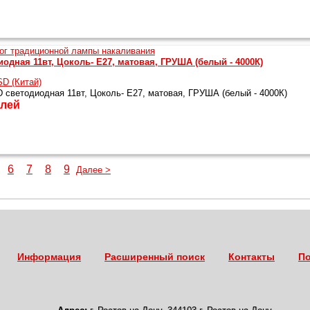
одная 11вт, Цоколь- Е27, матовая, ГРУША (белый - 4000К)
D (Китай)
светодиодная 11вт, Цоколь- Е27, матовая, ГРУША (белый - 4000К)
лей
6
7
8
9
Далее >
Информация
Расширенный поиск
Контакты
По