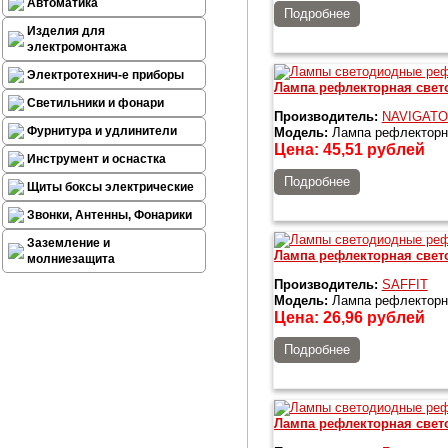
Автоматика
Подробнее
Изделия для
электромонтажа
Электротехнич-е приборы
Лампа рефлекторная свето
Светильники и фонари
Производитель:
NAVIGAT
Фурнитура и удлинители
Модель:
Лампа рефлекторна
Цена:
45,51
рублей
Инструмент и оснастка
Подробнее
Щиты боксы электрические
Звонки, Антенны, Фонарики
Заземление и
Лампа рефлекторная свет
молниезащита
Производитель:
SAFFIT
Модель:
Лампа рефлекторна
Цена:
26,96
рублей
Подробнее
Лампа рефлекторная свето