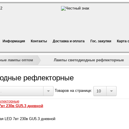
Информация
Контакты
Доставка и оплата
Гос. закупки
Карта 
»
»
»
Лампы светодиодные рефлекторные
ные лампы оптом
одные рефлекторные
Товаров на странице:
.
10
вт 230в GU5.3 дневной
я LED 7вт 230в GU5.3 дневной