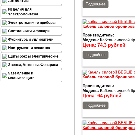
Автоматика
Подробнее
Изделия для
электромонтажа
Электротехнич-е приборы
Кабель силовой брониро
Светильники и фонари
Производитель:
Фурнитура и удлинители
Модель:
Кабель силовой б
Цена:
74.3
рублей
Инструмент и оснастка
Подробнее
Щиты боксы электрические
Звонки, Антенны, Фонарики
Заземление и
Кабель силовой брониров
молниезащита
Производитель:
Модель:
Кабель силовой бр
Цена:
64
рублей
Подробнее
Кабель силовой брониро