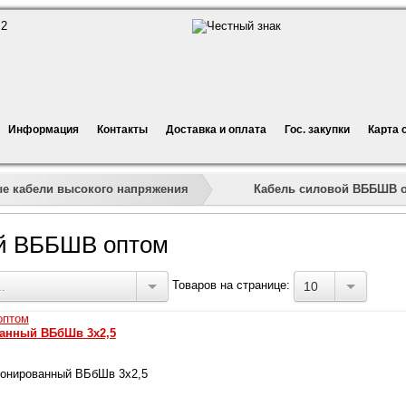
Информация
Контакты
Доставка и оплата
Гос. закупки
Карта 
»
»
»
Кабель силовой ВББШВ 
 кабели высокого напряжения
ой ВББШВ оптом
Товаров на странице:
.
10
анный ВБбШв 3х2,5
онированный ВБбШв 3х2,5