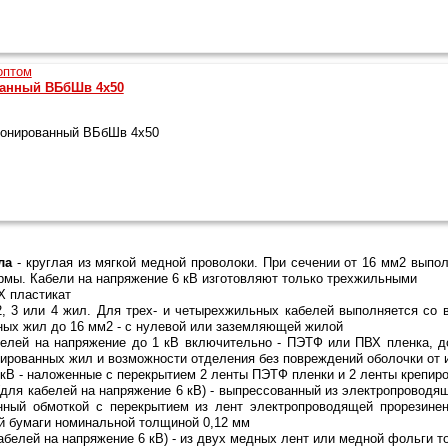
ванный ВБбШв 4х50
ронированный ВБбШв 4х50
ла
- круглая из мягкой медной проволоки. При сечении от 16 мм2 выпо
рмы. Кабели на напряжение 6 кВ изготовляют только трехжильными
Х пластикат
2, 3 или 4 жил. Для трех- и четырехжильных кабелей выполняется со
вных жил до 16 мм2 - с нулевой или заземляющей жилой
елей на напряжение до 1 кВ включительно - ПЭТФ или ПВХ пленка, до
ированных жил и возможности отделения без повреждений оболочки от 
 кВ - наложенные с перекрытием 2 ленты ПЭТФ пленки и 2 ленты крепир
для кабелей на напряжение 6 кВ) - выпрессованный из электропроводя
ный обмоткой с перекрытием из лент электропроводящей прорезинен
й бумаги номинальной толщиной 0,12 мм
абелей на напряжение 6 кВ) - из двух медных лент или медной фольги т